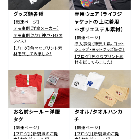
グッズ類各種
専用ウェア（ライフジ
ャケットの上に着用
【関連ページ】
デモ事例（洋傘メーカー）
※ポリエステル素材）
デモ事例（7/27 神戸・M3オ
【関連ページ】
フィス）
導入事例（神奈川県、ヨット
【ブログ】色々なプリント素
ショップ・ヨットグッズ販売）
材を試してみました！
【ブログ】色々なプリント素
材を試してみました！
お名前シール－洋服
タオル/タオルハンカ
タグ
チ
【関連ページ】
【関連ページ】
【ブログ】【新製法のご提
【ブログ】【新製法のご提