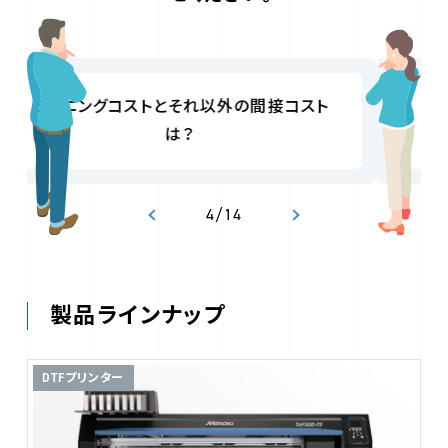
印刷スピードはどれくらい？
4
/
14
製品ラインナップ
DTFプリンター