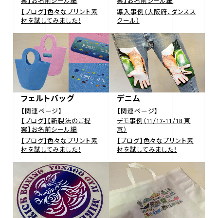
案】お名前シール編
案】お名前シール編
【ブログ】色々なプリント素
導入事例（大阪府、ダンスス
材を試してみました！
クール）
フェルトバッグ
デニム
【関連ページ】
【関連ページ】
【ブログ】【新製法のご提
デモ事例（11/17-11/18 東
案】お名前シール編
京）
【ブログ】色々なプリント素
【ブログ】色々なプリント素
材を試してみました！
材を試してみました！