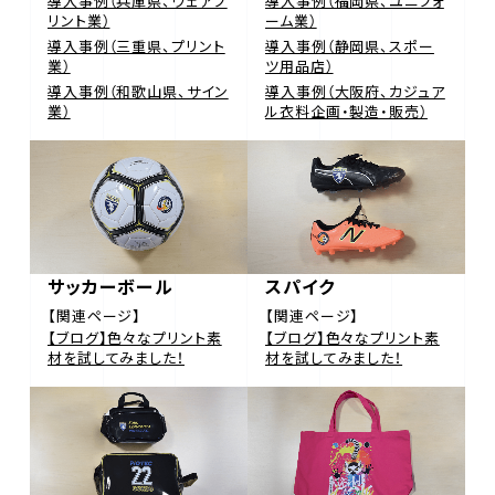
導入事例（兵庫県、ウェアプ
導入事例（福岡県、ユニフォ
リント業）
ーム業）
導入事例（三重県、プリント
導入事例（静岡県、スポー
業）
ツ用品店）
導入事例（和歌山県、サイン
導入事例（大阪府、カジュア
業）
ル衣料企画・製造・販売）
サッカーボール
スパイク
【関連ページ】
【関連ページ】
【ブログ】色々なプリント素
【ブログ】色々なプリント素
材を試してみました！
材を試してみました！