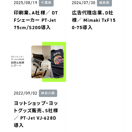
2025/08/19
2024/07/30
千葉県
岐阜県
印刷業、A社様／ DT
広告代理店業、D社
Fシェーカー PT-Jet
様／ Mimaki TxF15
75cm/S200導入
0-75導入
2022/09/02
神奈川県
ヨットショップ・ヨッ
トグッズ販売、S社様
／ PT-Jet VJ-628D
導入