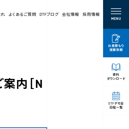
流れ
よくあるご質問
DTFブログ
会社情報
採用情報
MENU
お見積もり
提案依頼
資料
ご案内［N
ダウンロード
DTFデモ会
日程一覧