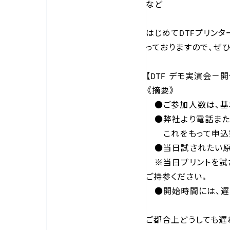
など
はじめてDTFプリン
っておりますので、ぜ
【DTF デモ実演会－
《摘要》
●ご参加人数は、基
●弊社より電話また
これをもって申込完
●当日試されたい原
※当日プリントを試さ
ご持参ください。
●開始時間には、遅
ご都合上どうしても遅