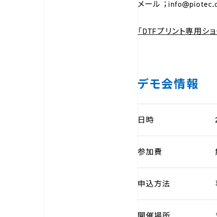
メール ；info@piotec.c
「DTFプリント専用シ
デモ会情報
日時
参加費
申込方法
開催場所