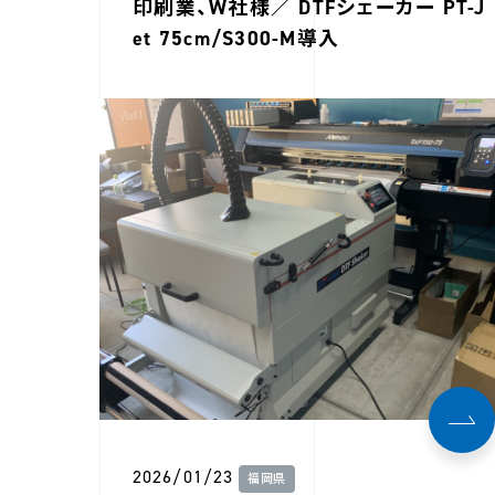
印刷業、W社様／ DTFシェーカー PT-J
et 75cm/S300-M導入
2026/01/23
福岡県