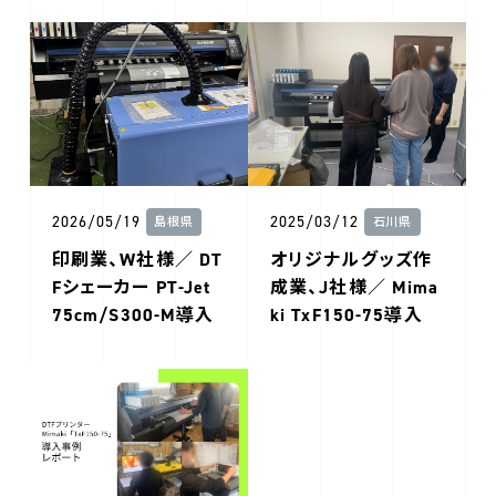
2026/05/19
2025/03/12
島根県
石川県
印刷業、W社様／ DT
オリジナルグッズ作
Fシェーカー PT-Jet
成業、J社様／ Mima
75cm/S300-M導入
ki TxF150-75導入