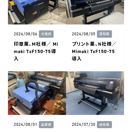
2024/08/06
2024/08/05
大阪府
愛知県
印章業、M社様／ Mi
プリント業、N社様／
maki TxF150-75導
Mimaki TxF150-75
入
導入
2024/08/01
2024/07/30
滋賀県
岐阜県