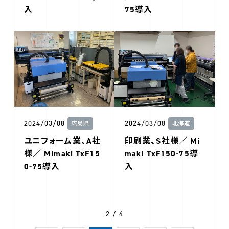
入
75導入
2024/03/08
2024/03/08
広島県
北海道
ユニフォーム業、A社
印刷業、S社様／ Mi
様／ Mimaki TxF15
maki TxF150-75導
0-75導入
入
2 / 4