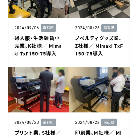
2024/09/06
2024/08/26
京都府
滋賀県
婦人服・生活雑貨小
ノベルティグッズ業、
売業、K社様／ Mima
Z社様／ Mimaki TxF
ki TxF150-75導入
150-75導入
2024/08/23
2024/08/22
京都府
岡山県
プリント業、S社様／
印刷業、M社様／ Mi