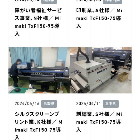
福岡県
神奈川県
障がい者福祉サービ
印刷業、A社様／ Mi
ス事業、N社様／ Mi
maki TxF150-75導
maki TxF150-75導
入
入
2024/04/16
2024/04/11
鳥取県
兵庫県
シルクスクリーンプ
刺繡業、S社様／ Mi
リント業、K社様／ M
maki TxF150-75導
imaki TxF150-75導
入
入