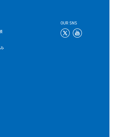
OUR SNS
頼
込み
て