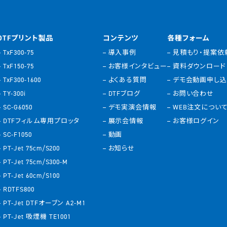
DTFプリント製品
コンテンツ
各種フォーム
TxF300-75
導入事例
見積もり・提案依
TxF150-75
お客様インタビュー
資料ダウンロード
TxF300-1600
よくある質問
デモ会動画申し
TY-300i
DTFブログ
お問い合わせ
SC-G6050
デモ実演会情報
WEB注文につい
DTFフィルム専用プロッタ
展示会情報
お客様ログイン
SC-F1050
動画
PT-Jet 75cm/S200
お知らせ
PT-Jet 75cm/S300-M
PT-Jet 60cm/S100
RDTFS800
PT-Jet DTFオーブン A2-M1
PT-Jet 吸煙機 TE1001