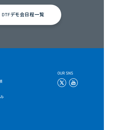
DTFデモ会日程一覧
OUR SNS
頼
込み
て